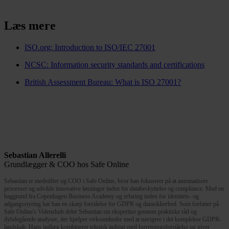
Læs mere
ISO.org: Introduction to ISO/IEC 27001
NCSC: Information security standards and certifications
British Assessment Bureau: What is ISO 27001?
Sebastian Allerelli
Grundlægger & COO hos Safe Online
Sebastian er medstifter og COO i Safe Online, hvor han fokuserer på at automatisere
processer og udvikle innovative løsninger inden for databeskyttelse og compliance. Med en
baggrund fra Copenhagen Business Academy og erfaring inden for identitets- og
adgangsstyring har han en skarp forståelse for GDPR og datasikkerhed. Som forfatter på
Safe Online's Videnshub deler Sebastian sin ekspertise gennem praktiske råd og
dybdegående analyser, der hjælper virksomheder med at navigere i det komplekse GDPR-
landskab. Hans indlæg kombinerer teknisk indsigt med forretningsforståelse og giver