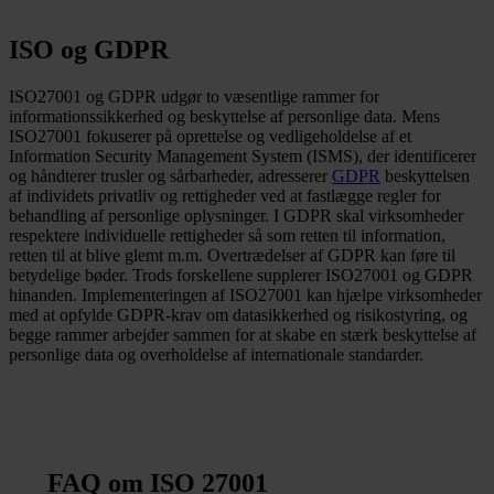
ISO og GDPR
ISO27001 og GDPR udgør to væsentlige rammer for
informationssikkerhed og beskyttelse af personlige data. Mens
ISO27001 fokuserer på oprettelse og vedligeholdelse af et
Information Security Management System (ISMS), der identificerer
og håndterer trusler og sårbarheder, adresserer
GDPR
beskyttelsen
af individets privatliv og rettigheder ved at fastlægge regler for
behandling af personlige oplysninger. I GDPR skal virksomheder
respektere individuelle rettigheder så som retten til information,
retten til at blive glemt m.m. Overtrædelser af GDPR kan føre til
betydelige bøder. Trods forskellene supplerer ISO27001 og GDPR
hinanden. Implementeringen af ISO27001 kan hjælpe virksomheder
med at opfylde GDPR-krav om datasikkerhed og risikostyring, og
begge rammer arbejder sammen for at skabe en stærk beskyttelse af
personlige data og overholdelse af internationale standarder.
FAQ om ISO 27001