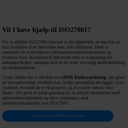
Vil I have hjælp til ISO27001?
For at opfylde ISO27001 kravene er det afgørende, at man har en
klar forståelse af de følsomme data, man håndterer. Dette er
essentielt for at identificere informationssikkerhedsaktiver og
evaluere risici. Kendskab til følsomme data er et grundlag for
datasikkerheden, samtidig med at det letter ansvarlig databehandling
for medarbejderne.
I Safe Online har vi udviklet en
GDPR Risikovurdering
, sim giver
jer det nødvendige overblik over, hvilke persondata der ligger i jeres
systemer, hvordan de er eksponeret, og hvor jeres største risici
findes. Det giver et solidt grundlag for at arbejde struktureret med
informationssikkerhed og sikre compliance med
sikkerhedsstandarder som ISO27001.
Læs om vores GDPR Risikovurdering