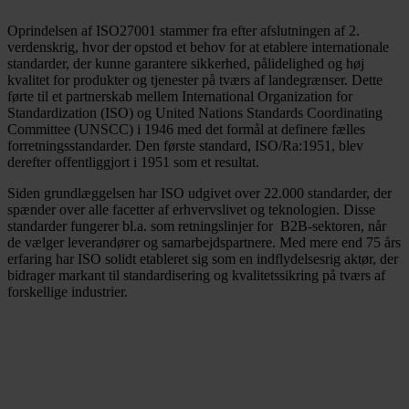
Oprindelsen af ISO27001 stammer fra efter afslutningen af 2.
verdenskrig, hvor der opstod et behov for at etablere internationale
standarder, der kunne garantere sikkerhed, pålidelighed og høj
kvalitet for produkter og tjenester på tværs af landegrænser. Dette
førte til et partnerskab mellem International Organization for
Standardization (ISO) og United Nations Standards Coordinating
Committee (UNSCC) i 1946 med det formål at definere fælles
forretningsstandarder. Den første standard, ISO/Ra:1951, blev
derefter offentliggjort i 1951 som et resultat.
Siden grundlæggelsen har ISO udgivet over 22.000 standarder, der
spænder over alle facetter af erhvervslivet og teknologien. Disse
standarder fungerer bl.a. som retningslinjer for B2B-sektoren, når
de vælger leverandører og samarbejdspartnere. Med mere end 75 års
erfaring har ISO solidt etableret sig som en indflydelsesrig aktør, der
bidrager markant til standardisering og kvalitetssikring på tværs af
forskellige industrier.