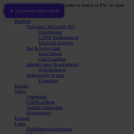
Skip
Hit enter to search or ESC to close
to
★ Opsummér siden med AI
Close
main
Search
content
Menu
Platform
Find data i Microsoft 365
DataMapper
GDPR Risikorapport
Microsoft Purview
Del & beskyt data
ShareSimple
Chat Guardian
Håndtér sager & rettigheder
Whistleblower
Dokumentér & træn
E-learning
Kunder
Viden
Videnshub
GDPR-ordbog
Juridisk rådgivning
Hjælpecenter
Kontakt
Login
DataMapper-platformen