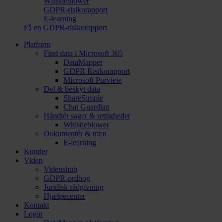
Whistleblower
GDPR-risikorapport
E-learning
Få en GDPR-risikorapport
Platform
Find data i Microsoft 365
DataMapper
GDPR Risikorapport
Microsoft Purview
Del & beskyt data
ShareSimple
Chat Guardian
Håndtér sager & rettigheder
Whistleblower
Dokumentér & træn
E-learning
Kunder
Viden
Videnshub
GDPR-ordbog
Juridisk rådgivning
Hjælpecenter
Kontakt
Login