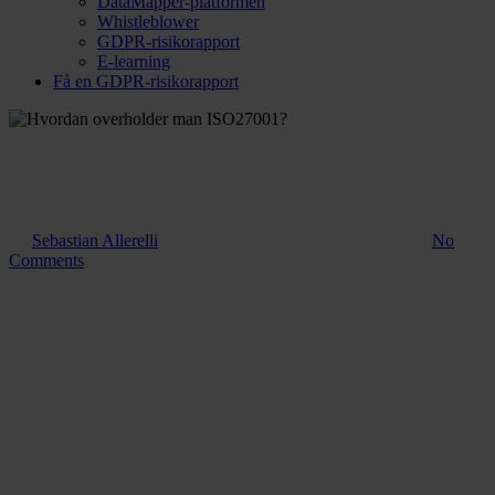
DataMapper-platformen
Whistleblower
GDPR-risikorapport
E-learning
Få en GDPR-risikorapport
Guide
Hvordan overholder man
ISO27001?
Af
Sebastian Allerelli
6. december 2023
november 18th, 2025
No
Comments