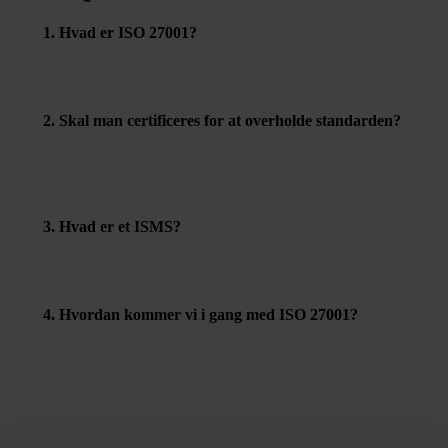
1. Hvad er ISO 27001?
En international standard, der angiver krav til etablering,
vedligeholdelse og løbende forbedring af et
informationssikkerhedsstyringssystem (ISMS).
2. Skal man certificeres for at overholde standarden?
Nej, det er ikke lovpligtigt – men certificering
dokumenterer, at I lever op til kravene og øger
troværdigheden overfor kunder, samarbejdspartnere og
myndigheder.
3. Hvad er et ISMS?
Et system af politikker, procedurer og kontroller, der
hjælper virksomheden med at håndtere
informationssikkerhed og beskytte persondata.
4. Hvordan kommer vi i gang med ISO 27001?
Start med at analysere jeres nuværende sikkerhedsniveau,
definér scope, identificér risici og udarbejd nødvendige
kontroller. Brug evt. skabeloner og rådgivere til at
strukturere arbejdet.