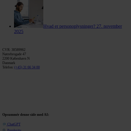
Hvad er personoplysninger?
27. november
2025
CVR: 38589962
Nørrebrogade 47
2200 København N
Danmark
Telefon:
(+45) 31 66 34 00
Opsummér denne side med AI:
ChatGPT
Perplexity