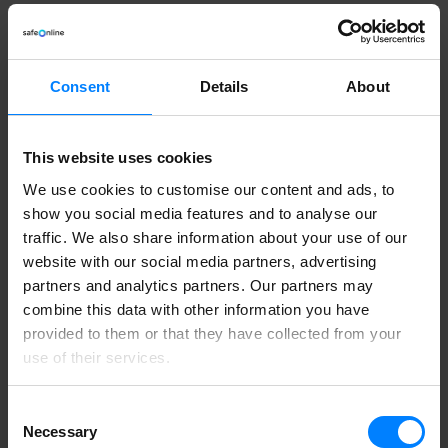
Hvordan overholder man ISO27001?
Consent
Details
About
Overholdelse af ISO27001 involverer en systematisk tilgang til
etablering, implementering, vedligeholdelse og forbedring af et
Information Security Management System (ISMS). Her er nogle
skridt, der kan hjælpe en organisation med at opfylde ISO27001-
This website uses cookies
kravene:
We use cookies to customise our content and ads, to
show you social media features and to analyse our
1.
Dataoverblik
traffic. We also share information about your use of our
website with our social media partners, advertising
Identificer alle informationssikkerhedsrelaterede aktiver og evaluer
de tilknyttede risici. Dette omfatter vurdering af trusler, sårbarheder
partners and analytics partners. Our partners may
og konsekvenser.
combine this data with other information you have
provided to them or that they have collected from your
2. P
olitikker
use of their services.
Formuler en informationssikkerhedspolitik, der afspejler
organisationens forpligtelse til at beskytte information. Sørg for at
Consent
denne politik er kommunikeret og forstået på tværs af
organisationen.
Necessary
Selection