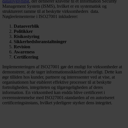
datalovgivning
, der definerer kravene til et Information Security
Management System (ISMS), hvilket er en systematisk og
struktureret ramme til at beskytte virksomheders data.
Nøgleelementerne i ISO27001 inkluderer:
Dataoverblik
Politikker
Risikostyring
Sikkerhedsforanstaltninger
Revision
Awareness
Certificering
Implementeringen af ​​ISO27001 gør det muligt for virksomheder at
demonstrere, at de tager informationssikkerhed alvorligt. Dette kan
øge tilliden hos kunder, partnere og interessenter ved at vise, at
organisationen har etableret effektive processer til at beskytte
fortroligheden, integriteten og tilgængeligheden af deres
information. En virksomhed kan endda blive certificeret i
overensstemmelse med ISO27001-standarden af en autoriseret
certificeringsinstans, hvilket yderligere styrker dens integritet.