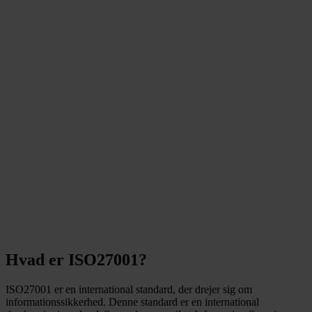
GDPR-overtrædelser kan
give en bøde på op til 20
millioner euro eller 4%
af virksomhedens globale
årlige omsætning - alt
efter hvad der er højest.
- Europa-Kommisionen
Hvad er ISO27001?
ISO27001 er en international standard, der drejer sig om
informationssikkerhed. Denne standard er en international