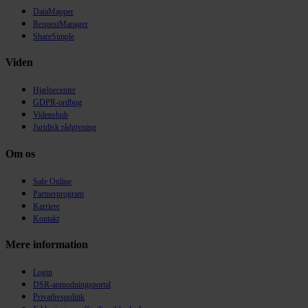
DataMapper
RequestManager
ShareSimple
Viden
Hjælpecenter
GDPR-ordbog
Videnshub
Juridisk rådgivning
Om os
Safe Online
Partnerprogram
Karriere
Kontakt
Mere information
Login
DSR-anmodningsportal
Privatlivspolitik