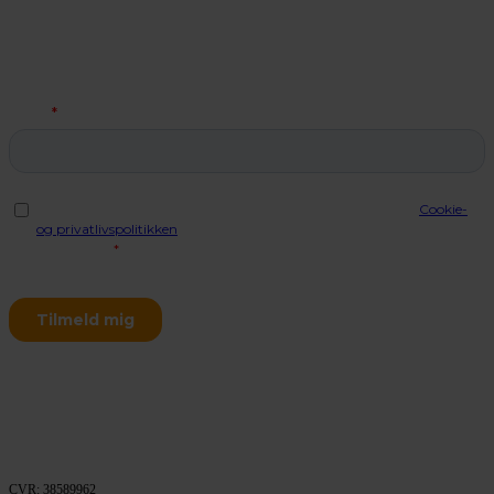
Når du tilmelder dig vores nyhedsbrev, får du en gratis licens til
ShareSimple
, som giver dig en sikker e-mail i Outlook. Dette tilbud
er begrænset til én bruger pr. virksomhed.
CVR: 38589962