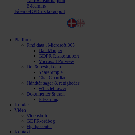
GDPR-risikorapport
E-learning
Få en GDPR-risikorapport
Dansk
English
Platform
Find data i Microsoft 365
DataMapper
GDPR Risikorapport
Microsoft Purview
Del & beskyt data
ShareSimple
Chat Guardian
Håndtér sager & rettigheder
Whistleblower
Dokumentér & træn
E-learning
Kunder
Viden
Videnshub
GDPR-ordbog
Hjælpecenter
Kontakt