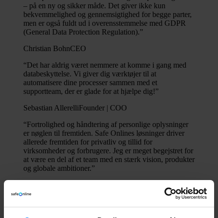
– på en ny og sikker måde. Det giver ikke kun
bekvemmelighed og gennemsigtighed for begge parter,
men er også fuldt ud i overensstemmelse med GDPR
(General Data Protection Regulation).”
Christian Bohn
CEO
“Det har aldrig været nemmere at komme i gang med
databeskyttelse. Vi giver dig værktøjer til at
automatisere dine processer sammen med et
supportteam, der er glade for at hjælpe dig!”
Sebastian Allerelli
Founder | COO
“Fortrolighed og håndtering af personlige oplysninger
er nøglen til fremtiden. Safe Onlines løsninger driver
allerede fremtiden for privatliv og tillid for
virksomheder og forbrugere. Jeg er meget begejstret for
at være en del af et team med en stærk vision, produkter
og globale ambitioner.”
Sune Kobberø
Product Owner
“Som Senior Software Engineer hos Safe Online slutter
jeg mig til et passioneret og energisk team, der allerede