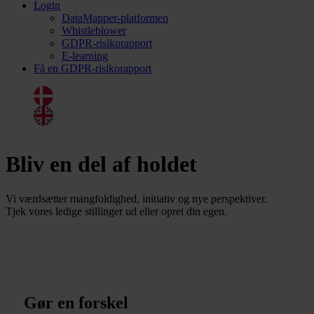
Login
DataMapper-platformen
Whistleblower
GDPR-risikorapport
E-learning
Få en GDPR-risikorapport
Dansk
English
Bliv en del af holdet
Vi værdsætter mangfoldighed, initiativ og nye perspektiver.
Tjek vores ledige stillinger ud eller opret din egen.
Gør en forskel