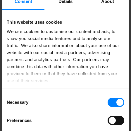
leverer næste generations løsninger til Personal Data
Consent
Details
About
Management (Privacy Management). Jeg er begejstret
for at starte dette næste kapitel i min karriere og være en
del af et internationalt team af eksperter, der leverer
smarte løsninger, der styrker digital tillid og sikrer
This website uses cookies
privatliv.”
We use cookies to customise our content and ads, to
Ranjith Voldari
Sr. Backend developer
show you social media features and to analyse our
traffic. We also share information about your use of our
“Gennemsigtighed, tillid og team. Jeg er virkelig glad
for at være en del af Safe Online-familien og dele disse
website with our social media partners, advertising
værdier med det dynamiske datasamfund, vi alle lever i.
partners and analytics partners. Our partners may
Jeg er her sammen med fantastiske mennesker, der
combine this data with other information you have
arbejder hårdt for jer, de digitale borgere, og hvor vi
også styrker jeres indsats, de digitale aktører, der
provided to them or that they have collected from your
bekymrer sig om data og privatliv.”
use of their services.
Razvan Daniel Ursachi
Head of R&D
Consent
Necessary
Selection
Preferences