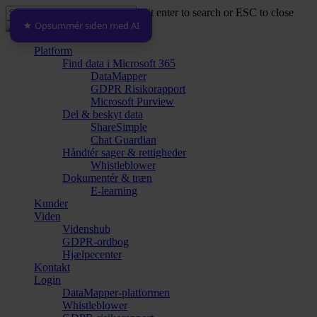
Skip
Hit enter to search or ESC to close
to
★ Opsummér siden med AI
Close
main
Search
content
Menu
Platform
Find data i Microsoft 365
DataMapper
GDPR Risikorapport
Microsoft Purview
Del & beskyt data
ShareSimple
Chat Guardian
Håndtér sager & rettigheder
Whistleblower
Dokumentér & træn
E-learning
Kunder
Viden
Videnshub
GDPR-ordbog
Hjælpecenter
Kontakt
Login
DataMapper-platformen
Whistleblower