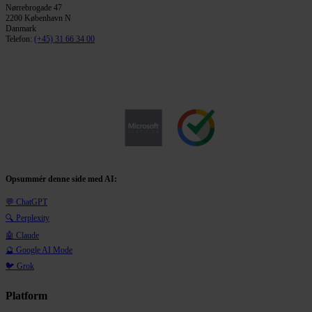
Nørrebrogade 47
2200 København N
Danmark
Telefon:
(+45) 31 66 34 00
Opsummér denne side med AI:
💬 ChatGPT
🔍 Perplexity
🤖 Claude
🔮 Google AI Mode
🐦 Grok
Platform