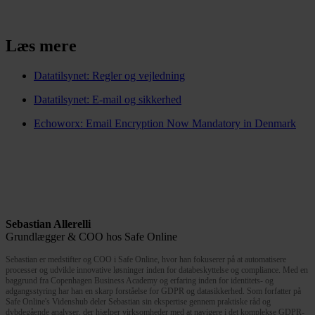
Læs mere
Datatilsynet: Regler og vejledning
Datatilsynet: E-mail og sikkerhed
Echoworx: Email Encryption Now Mandatory in Denmark
Sebastian Allerelli
Grundlægger & COO hos Safe Online
Sebastian er medstifter og COO i Safe Online, hvor han fokuserer på at automatisere
processer og udvikle innovative løsninger inden for databeskyttelse og compliance. Med en
baggrund fra Copenhagen Business Academy og erfaring inden for identitets- og
adgangsstyring har han en skarp forståelse for GDPR og datasikkerhed. Som forfatter på
Safe Online's Videnshub deler Sebastian sin ekspertise gennem praktiske råd og
dybdegående analyser, der hjælper virksomheder med at navigere i det komplekse GDPR-