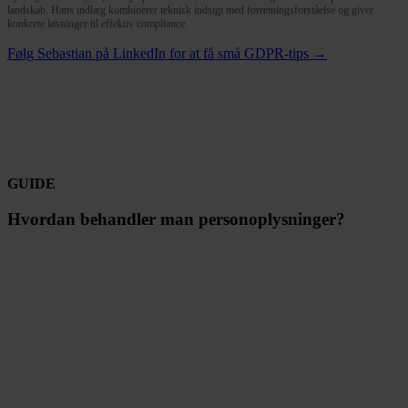
landskab. Hans indlæg kombinerer teknisk indsigt med forretningsforståelse og giver
konkrete løsninger til effektiv compliance.
Følg Sebastian på LinkedIn for at få små GDPR-tips →
GUIDE
Hvordan behandler man personoplysninger?