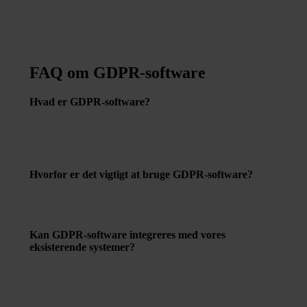
FAQ om GDPR-software
Hvad er GDPR-software?
GDPR-software er værktøjer designet til at hjælpe
virksomheder med at overholde kravene i
databeskyttelsesforordningen gennem automatisering og
effektivisering af processer relateret til databeskyttelse.
Hvorfor er det vigtigt at bruge GDPR-software?
Det hjælper med at reducere risikoen for databrud, sikrer
korrekt håndtering af persondata og kan forhindre
potentielle bøder for manglende overholdelse af GDPR.
Kan GDPR-software integreres med vores
eksisterende systemer?
De fleste GDPR-softwareløsninger er designet til at
integrere med eksisterende IT-systemer for at lette
implementeringen og sikre en gnidningsfri overgang.