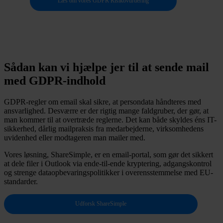
Læs om vores GDPR Risikovurdering
Sådan kan vi hjælpe jer til at sende mail
med GDPR-indhold
GDPR-regler om email skal sikre, at persondata håndteres med
ansvarlighed. Desværre er der rigtig mange faldgruber, der gør, at
man kommer til at overtræde reglerne. Det kan både skyldes éns IT-
sikkerhed, dårlig mailpraksis fra medarbejderne, virksomhedens
uvidenhed eller modtageren man mailer med.
Vores løsning, ShareSimple, er en email-portal, som gør det sikkert
at dele filer i Outlook via ende-til-ende kryptering, adgangskontrol
og strenge dataopbevaringspolitikker i overensstemmelse med EU-
standarder.
Udforsk ShareSimple