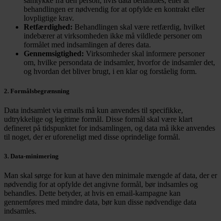
samtykke fra den person, hvis data behandles, eller at
behandlingen er nødvendig for at opfylde en kontrakt eller
lovpligtige krav.
Retfærdighed:
Behandlingen skal være retfærdig, hvilket
indebærer at virksomheden ikke må vildlede personer om
formålet med indsamlingen af deres data.
Gennemsigtighed:
Virksomheder skal informere personer
om, hvilke persondata de indsamler, hvorfor de indsamler det,
og hvordan det bliver brugt, i en klar og forståelig form.
2. Formålsbegrænsning
Data indsamlet via emails må kun anvendes til specifikke,
udtrykkelige og legitime formål. Disse formål skal være klart
defineret på tidspunktet for indsamlingen, og data må ikke anvendes
til noget, der er uforeneligt med disse oprindelige formål.
3. Data-minimering
Man skal sørge for kun at have den minimale mængde af data, der er
nødvendig for at opfylde det angivne formål, bør indsamles og
behandles. Dette betyder, at hvis en email-kampagne kan
gennemføres med mindre data, bør kun disse nødvendige data
indsamles.