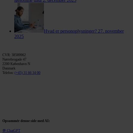
følsomme data
2. december 2025
Hvad er personoplysninger?
27. november
2025
CVR: 38589962
Nørrebrogade 47
2200 København N
Danmark
Telefon:
(+45) 31 66 34 00
Opsummér denne side med AI:
💬 ChatGPT