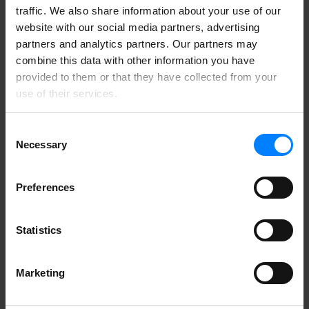
virksomhed.
traffic. We also share information about your use of our
website with our social media partners, advertising
partners and analytics partners. Our partners may
combine this data with other information you have
provided to them or that they have collected from your
use of their services.
Consent
Necessary
Selection
Preferences
Statistics
Hvilke fejl laver virksomheder typisk,
Marketing
når de mailer?