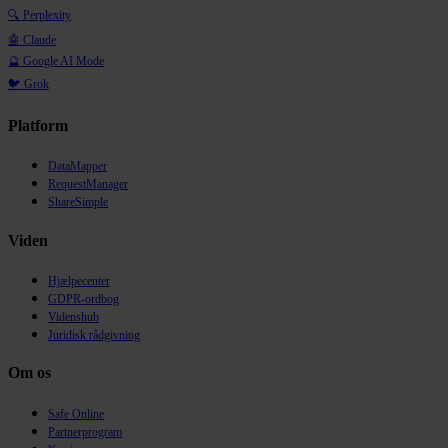
🔍 Perplexity
🤖 Claude
🔮 Google AI Mode
🐦 Grok
Platform
DataMapper
RequestManager
ShareSimple
Viden
Hjælpecenter
GDPR-ordbog
Videnshub
Juridisk rådgivning
Om os
Safe Online
Partnerprogram