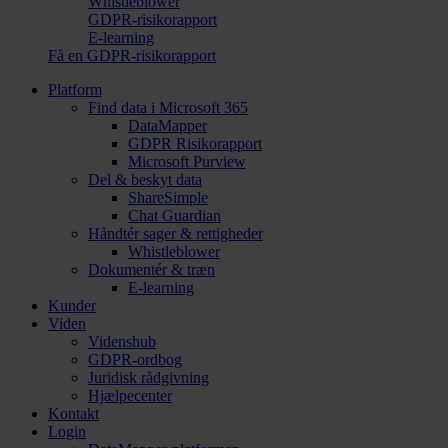
Whistleblower
GDPR-risikorapport
E-learning
Få en GDPR-risikorapport
Platform
Find data i Microsoft 365
DataMapper
GDPR Risikorapport
Microsoft Purview
Del & beskyt data
ShareSimple
Chat Guardian
Håndtér sager & rettigheder
Whistleblower
Dokumentér & træn
E-learning
Kunder
Viden
Videnshub
GDPR-ordbog
Juridisk rådgivning
Hjælpecenter
Kontakt
Login