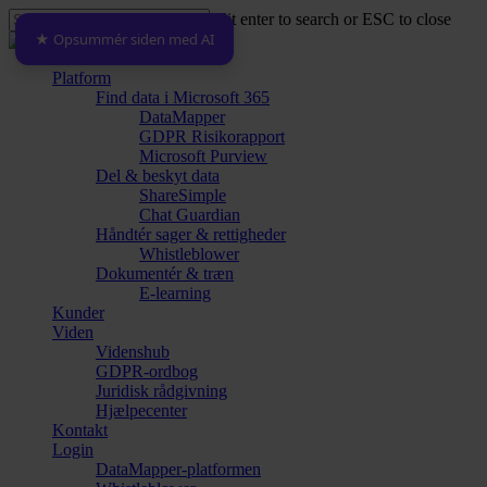
Skip
Hit enter to search or ESC to close
to
★ Opsummér siden med AI
Close
main
Search
content
Menu
Platform
Find data i Microsoft 365
DataMapper
GDPR Risikorapport
Microsoft Purview
Del & beskyt data
ShareSimple
Chat Guardian
Håndtér sager & rettigheder
Whistleblower
Dokumentér & træn
E-learning
Kunder
Viden
Videnshub
GDPR-ordbog
Juridisk rådgivning
Hjælpecenter
Kontakt
Login
DataMapper-platformen