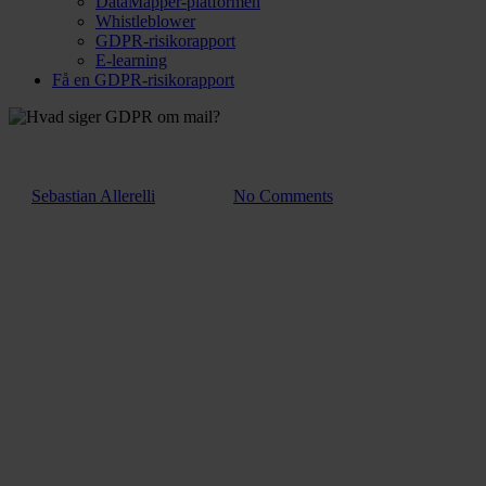
DataMapper-platformen
Whistleblower
GDPR-risikorapport
E-learning
Få en GDPR-risikorapport
Blog
Hvad siger GDPR om mail?
Af
Sebastian Allerelli
1. juli 2025
No Comments