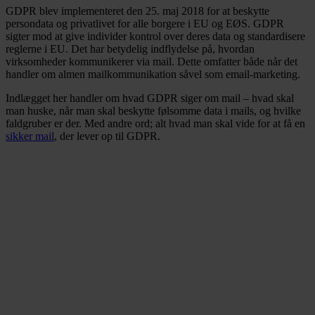
GDPR blev implementeret den 25. maj 2018 for at beskytte
persondata og privatlivet for alle borgere i EU og EØS. GDPR
sigter mod at give individer kontrol over deres data og standardisere
reglerne i EU. Det har betydelig indflydelse på, hvordan
virksomheder kommunikerer via mail. Dette omfatter både når det
handler om almen mailkommunikation såvel som email-marketing.
Indlægget her handler om hvad GDPR siger om mail – hvad skal
man huske, når man skal beskytte følsomme data i mails, og hvilke
faldgruber er der. Med andre ord; alt hvad man skal vide for at få en
sikker mail
, der lever op til GDPR.
Vidste du, at 46% af
forbrugerne ikke har tillid
til virksomheders
datahåndtering?