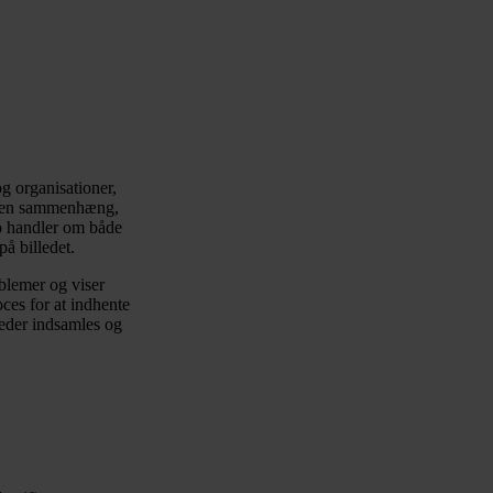
g organisationer,
s i en sammenhæng,
to handler om både
på billedet.
oblemer og viser
ces for at indhente
leder indsamles og