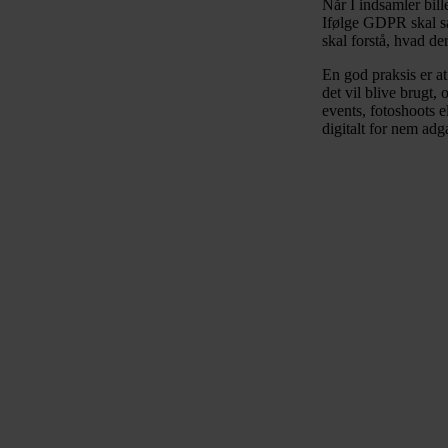
Når I indsamler bill
Ifølge GDPR skal sam
skal forstå, hvad de
En god praksis er a
det vil blive brugt,
events, fotoshoots e
digitalt for nem adg