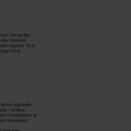
erson. Det gælder
eller kontekst.
res digitalt. Til at
ruges til at
r derfor afgørende
fald – hvilken
av til beskyttelse af
r en virksomhed.
dan man som