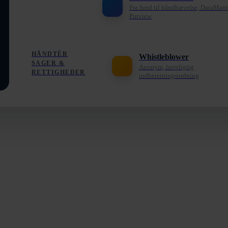
Fra fund til håndhævelse, DataMap
Purview
HÅNDTÉR
Whistleblower
SAGER &
Anonym, lovpligtig
RETTIGHEDER
indberetningsordning