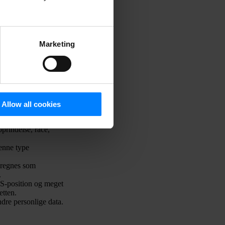
Marketing
ificere en levende
ikation af en person,
Allow all cookies
empel:
oprindelse, race,
denne type
, regnes som
.
S-position og meget
etten.
re personlige data.