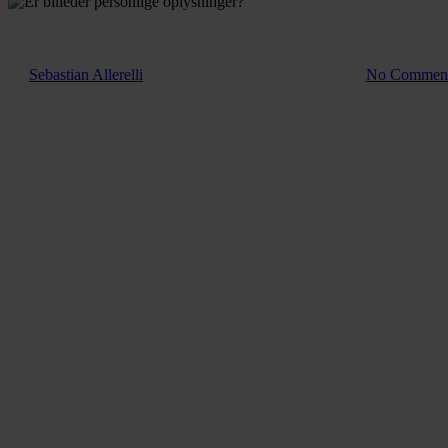
Blog
E
Af
Sebastian Allerelli
14. april 2025
november 17th, 2025
No Commen