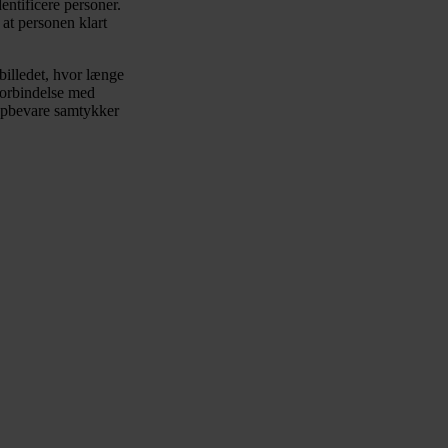
dentificere personer.
 at personen klart
billedet, hvor længe
 forbindelse med
 opbevare samtykker