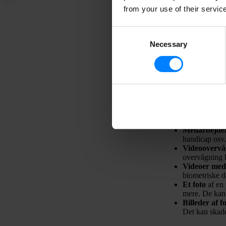
from your use of their servic
Consent
Necessary
Selection
Hvornår er 
I henhold til GDPR o
person. Oplysninger,
betragtes som perso
Mange typer af bille
Medarbejder
handicap osv.
Videoovervå
overvågning 
Videoer med
biometriske d
Et foto
af en
mere. De kan 
Billeder af f
Det kan skade