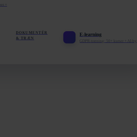
per +
DOKUMENTÉR
E-learning
& TRÆN
GDPR-træning: 50+ kurser + AI-by