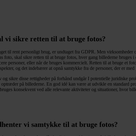
 vi sikre retten til at bruge fotos?
taget til rent personligt brug, er undtaget fra GDPR. Men virksomheder o
s foto, skal sikre retten til at bruge fotos, hver gang billederne bruge
cere personer, eller når de bruges kommercielt. Retten til at bruge et fo
aspekter, og det indebærer at opnå samtykke fra de personer, der er med 
 og sikre disse rettigheder på forhånd undgår I potentielle juridiske pr
 optræder på billederne. En god idé kan være at udvikle en standard pro
uges konsekvent ved alle relevante aktiviteter og situationer, hvor bil
enter vi samtykke til at bruge fotos?