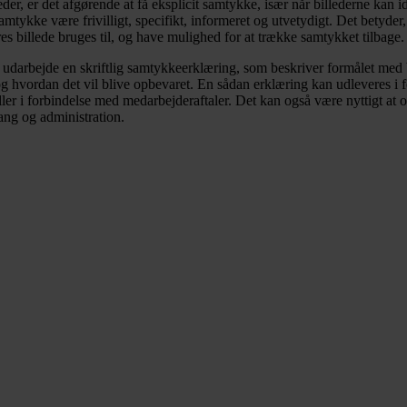
eder, er det afgørende at få eksplicit samtykke, især når billederne kan i
tykke være frivilligt, specifikt, informeret og utvetydigt. Det betyder,
res billede bruges til, og have mulighed for at trække samtykket tilbage.
t udarbejde en skriftlig samtykkeerklæring, som beskriver formålet med 
 og hvordan det vil blive opbevaret. En sådan erklæring kan udleveres i
ller i forbindelse med medarbejderaftaler. Det kan også være nyttigt at
ang og administration.