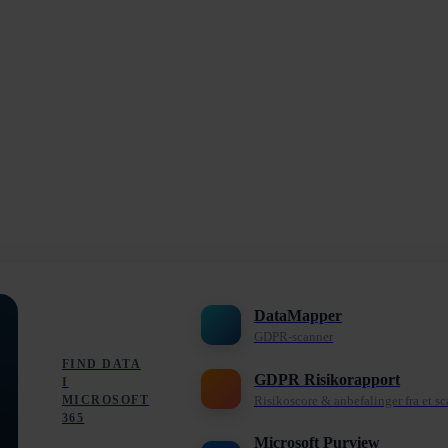
DataMapper
GDPR-scanner
FIND DATA
GDPR Risikorapport
I
MICROSOFT
Risikoscore & anbefalinger fra et s
365
Microsoft Purview