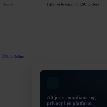
Skip
Hit enter to search or ESC to close
to
Close
main
Search
content
Menu
Alt jeres compliance og
privacy i én platform