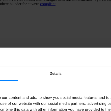
dtere billeder for at være
compliant
.
Undersøgelser viser, at næsten 50% af
irksomheder har oplevet et cyberangreb."
Center for Cybersikkerhed
Details
personlige oplysninger?
der af levende personer, der kan bruges til at identificere dem, er person
our content and ads, to show you social media features and to a
use of our website with our social media partners, advertising p
ombine this data with other information you have provided to the