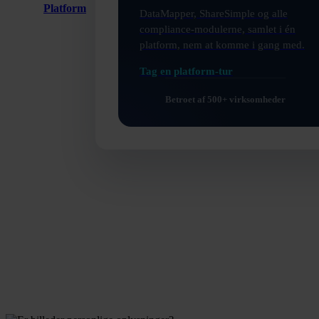
Platform
DataMapper, ShareSimple og alle
compliance-modulerne, samlet i én
platform, nem at komme i gang med.