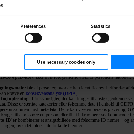
es.
Preferences
Statistics
billeder personlige oplysninger?
mfatter personoplysninger alle oplysninger, der kan bruges til at ident
 der, i sig selv eller sammen med andre oplysninger, kan føre til identif
noplysninger.
Use necessary cookies only
der og videoer kan helt sikkert falde ind under denne kategori. For eks
fotos og ID-kort
, især hvis fotografierne afslører personens nationale 
gnings-materiale
af personer, hvor de kan identificeres. Udførelse af 
kan kræve en
konsekvensanalyse (DPIA)
.
 høj opløsning
af folks ansigter, der kan bruges til ansigtsgenkendelse
ata. Disse er særlige kategorier eller følsomme data i henhold til GDPR
 person sammen med metadata. Dette kan vise en persons placering, GP
bruges til at opspore en person eller til at inkriminere vedkommende i r
oto-ID’er
kombinerer et ansigtsbillede med følsomme ID-numre + og and
 nogen, hvis det falder i de forkerte hænder.