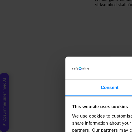
virksomhed skal hån
"
v
- 
★ Opsummér siden med AI
Consent
Er billeder 
This website uses cookies
Svaret er ja – bille
We use cookies to customise 
GDPR.
share information about your 
partners. Our partners may c