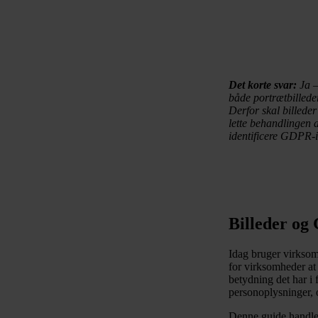
Det korte svar:
Ja –
både portrætbilleder
Derfor skal billeder
lette behandlingen a
identificere GDPR-
Billeder o
Idag bruger virksomh
for virksomheder at 
betydning det har i 
personoplysninger, 
Denne guide handler