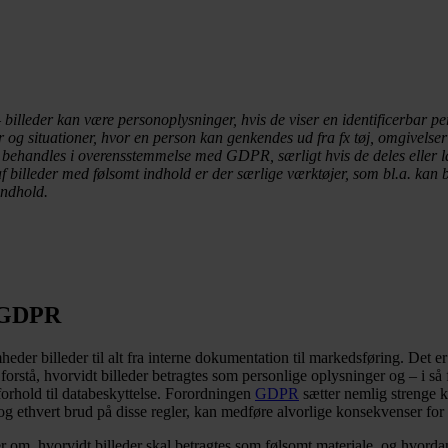
 billeder kan være personoplysninger, hvis de viser en identificerbar p
 og situationer, hvor en person kan genkendes ud fra fx tøj, omgivelser 
 behandles i overensstemmelse med GDPR, særligt hvis de deles eller lag
f billeder med følsomt indhold er der særlige værktøjer, som bl.a. kan b
indhold.
g GDPR
eder billeder til alt fra interne dokumentation til markedsføring. Det e
forstå, hvorvidt billeder betragtes som personlige oplysninger og – i så 
forhold til databeskyttelse. Forordningen
GDPR
sætter nemlig strenge kr
og ethvert brud på disse regler, kan medføre alvorlige konsekvenser fo
 om, hvorvidt billeder skal betragtes som følsomt materiale, og hvor