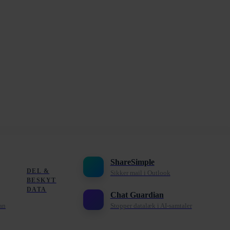
ShareSimple
DEL &
Sikker mail i Outlook
BESKYT
DATA
Chat Guardian
can
Stopper datalæk i AI-samtaler