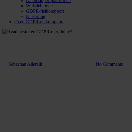
DataMapper-platformen
Whistleblower
GDPR-risikorapport
E-learning
Få en GDPR-risikorapport
Blog
Hvad koster en GDPR-
oprydning?
Af
Sebastian Allerelli
1. februar 2023
juli 3rd, 2025
No Comments