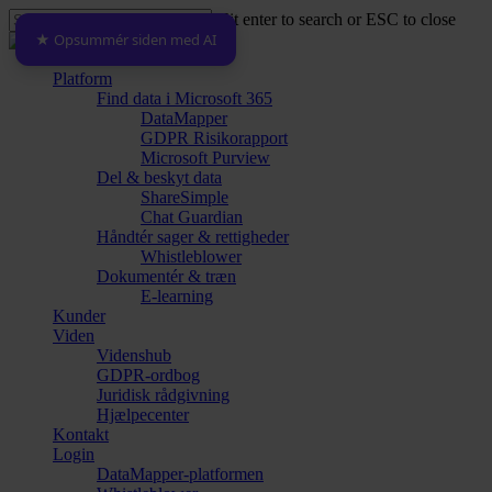
Skip
Hit enter to search or ESC to close
to
★ Opsummér siden med AI
Close
main
Search
content
Menu
Platform
Find data i Microsoft 365
DataMapper
GDPR Risikorapport
Microsoft Purview
Del & beskyt data
ShareSimple
Chat Guardian
Håndtér sager & rettigheder
Whistleblower
Dokumentér & træn
E-learning
Kunder
Viden
Videnshub
GDPR-ordbog
Juridisk rådgivning
Hjælpecenter
Kontakt
Login
DataMapper-platformen