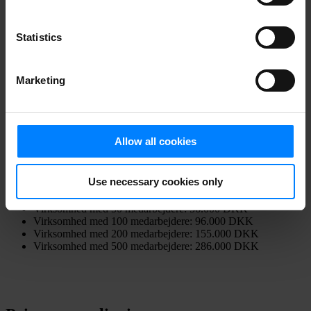
Virksomhed med 100 medarbejdere: 496.000 DKK
Virksomhed med 200 medarbejdere: 891.000 DKK
Statistics
Virksomhed med 500 medarbejdere: 1.849.000 DKK
Marketing
GDPR-oprydning med DataMapper
Med DataMapper findes filer, mails og billeder med følsomt indhold
Allow all cookies
automatisk, hvorefter det er nemt for medarbejderne at håndtere.
Følgende er vejledende priser for oprydning af følsomme data med
DataMapper
:
Use necessary cookies only
Virksomhed med 25 medarbejdere: 31.000 DKK
Virksomhed med 50 medarbejdere: 56.000 DKK
Virksomhed med 100 medarbejdere: 96.000 DKK
Virksomhed med 200 medarbejdere: 155.000 DKK
Virksomhed med 500 medarbejdere: 286.000 DKK