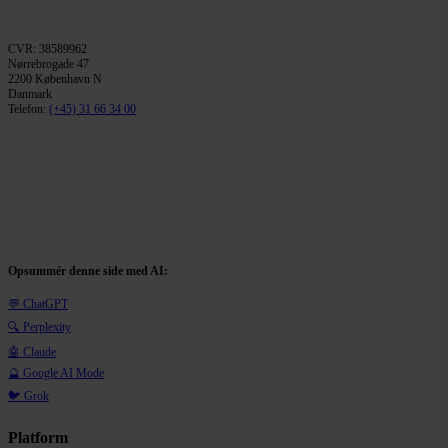
CVR: 38589962
Nørrebrogade 47
2200 København N
Danmark
Telefon:
(+45) 31 66 34 00
Opsummér denne side med AI:
💬 ChatGPT
🔍 Perplexity
🤖 Claude
🔮 Google AI Mode
🐦 Grok
Platform