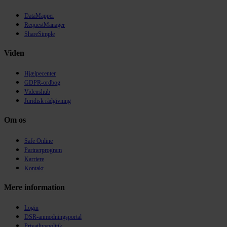
DataMapper
RequestManager
ShareSimple
Viden
Hjælpecenter
GDPR-ordbog
Videnshub
Juridisk rådgivning
Om os
Safe Online
Partnerprogram
Karriere
Kontakt
Mere information
Login
DSR-anmodningsportal
Privatlivspolitik