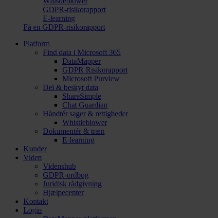
Whistleblower
GDPR-risikorapport
E-learning
Få en GDPR-risikorapport
Platform
Find data i Microsoft 365
DataMapper
GDPR Risikorapport
Microsoft Purview
Del & beskyt data
ShareSimple
Chat Guardian
Håndtér sager & rettigheder
Whistleblower
Dokumentér & træn
E-learning
Kunder
Viden
Videnshub
GDPR-ordbog
Juridisk rådgivning
Hjælpecenter
Kontakt
Login