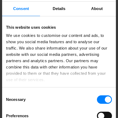
Consent
Details
About
Forudsætninger
This website uses cookies
Nedenstående tal forudsætter, at:
We use cookies to customise our content and ads, to
show you social media features and to analyse our
En medarbejder i gennemsnit har 20.000 email og
traffic. We also share information about your use of our
dokumenter
En timeløn pr. medarbejer er 275 DKK.
website with our social media partners, advertising
partners and analytics partners. Our partners may
combine this data with other information you have
provided to them or that they have collected from your
Manuel GDPR-oprydning
use of their services.
En stor del af den manuelle opgave for medarbejderen er at søge al
Consent
data igennem – og så efterfølgende forholde sig til dét der findes.
Necessary
Følgende er vejledende priser for
manuel oprydning
af følsomme
Selection
data:
Virksomhed med 25 medarbejdere: 138.000 DKK
Preferences
Virksomhed med 50 medarbejdere: 264.000 DKK