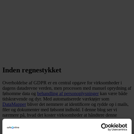
Inden regnestykket
Overholdelse af GDPR er en central opgave for virksomheder i
dagens datadrevne verden, men processen med manuel oprydning af
følsomme data og
behandling af personoplysninger
kan være både
tidskrævende og dyr. Med automatiserede værktøjer som
DataMapper
bliver det nemmere at identificere og rydde op i mails,
filer og dokumenter med følsomt indhold. I denne blog ser vi
nærmere på, hvad det koster virksomheder at håndtere denne
opgave manuelt, og endelig sammenlignes denne omkostning med
hvad det koster at løse tilsvarende opgave med et værktøj som
DataMapper.